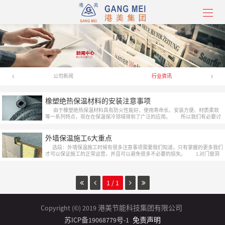
公司新闻
行业资讯
橡塑绝热保温材料的安装注意事项
由于橡塑绝热保温材料具有防火性能好、使用寿命长、安装方便、材质柔软
等一系列特点，现在在保温保冷领域得到了广泛的应用。 所以我们有必要讨
论一下橡塑绝热保温材料安装的注意事项···
外墙保温施工6大重点
选段：外墙保温施工时候有很多注意事项需要我们知道，只有掌握的更多我们
才可以保证施工的正常运营，并且可以避免很多不必要的损失。 1.对门窗洞
口、勒···
1 / 1
Copyright (©) 2019 港美节能科技集团有限公司
苏ICP备19068779号-1
免责声明